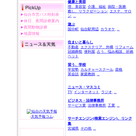
健康と美容
理、美容室
,
介護、福祉
,
病院・医療
,
癒し、リラクゼーション
,
エステ、サロ
仙台市営バス時刻表
ン
,
...
休日、夜間診療案内
遊ぶ
夜間動物診療
国分町
,
仙台駅周辺
,
カラオケ
,
...
地震情報
住まいと暮らし
不動産
,
エクステリア、外構
,
リフォーム
,
冠婚葬祭
,
便利屋
,
占う、悩み相談、祈祷
,
ペット
習う、学校
学習塾
,
カルチャースクール
,
資格
,
英会話
,
家庭教師
,
...
ニュース・マスコミ
TV
,
インターネット
,
ラジオ
,
...
ビジネス・法律事務所
サービス業
,
法律事務所
,
工業
,
...
-
天気予報コム
-
サーチエンジン(検索エンジン)、リンク
集
宮城県
,
その他
,
...