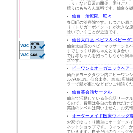
しり」など日常の面倒、困りごと
積りはもちろん無料です。仙台を
仙台 治療院 咲々
春日町の治療院です。しつこい肩
り（トリガーポイント）が大きな
除いていくことが近道です。
仙台太白区 ベビマ＆ベビーダ
仙台太白区のベビーマッサージ＆
手でじっくり赤ちゃんと向き合い
では赤ちゃんを抱っこしながら簡
ズです。
ビーワン＆オーガニックヘア
仙台泉ヨークタウン内にビーワン
ルがOPEN。仙台出身、東京3店舗
ラーで髪が傷むなどぜひご相談く
仙台英会話サークル
仙台で活動している英会話サーク
るので、費用は各自の飲食代だけ
英語のレベルは問いません。お気
オーダーメイド医療ウィッグ専門 
お家でゆっくり簡単にオーダーメ
ネットショップです。ウィッグ、
ていきます。自分だけのウィッグ