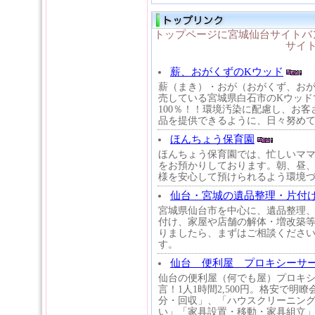
トップページに宮城仙台サイトバ
サイ
薪、おがくずのKウッド
薪（まき）・おが（おがくず、おが
売している宮城県白石市のKウッド
100％！！環境汚染に配慮し、お
品を提供できるように、日々努め
ほんちょう保育園
ほんちょう保育園では、忙しいママ
をお預かりしております。朝、昼
様を安心して預けられるよう環境
仙台・宮城の遺品整理・片付け
宮城県仙台市を中心に、遺品整理
付け、家屋や店舗の解体・増改築
りましたら、まずはご相談くださ
す。
仙台 便利屋 プロキシーサ
仙台の便利屋（何でも屋）プロキ
言！1人1時間2,500円。格安で
分・回収」、「ハウスクリーニン
い」「家具設置・移動・家具組立