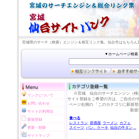
宮城県のサーチ（検索）エンジン＆相互リンク集。
仙台市はもちろん
▼ホームページ検索（
※宮城 仙台の
サーチエンジン（検
リンクについて
サイト登録をご希望の方は、ご自分の
お問い合わせ
ページ右側の 「このカテゴリに新規
新規
サイトの利用法
食べる
新規登録
レストラン
,
居酒屋
,
ラーメン
,
カフェ
,
更新・削除
スイーツ
,
パン、ケーキ
,
仙台の牛タン
,
...
サイトマップ