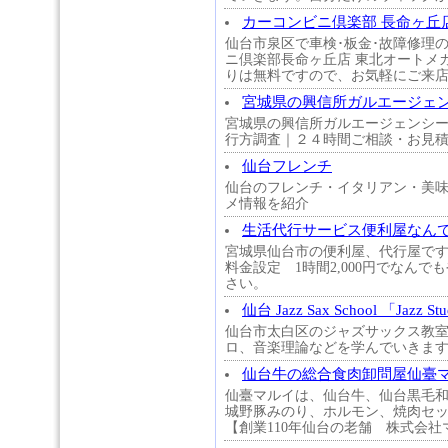
カーコンビニ倶楽部 長命ヶ丘
仙台市泉区で車検･板金･故障修理
ニ倶楽部長命ヶ丘店 東北オートメ
りは無料ですので、お気軽にご来
宮城県の興信所ガルエージェ
宮城県の興信所ガルエージェンシ
行方調査｜２４時間ご相談・お見
仙台フレンチ
仙台のフレンチ・イタリアン・美
メ情報を紹介
生活代行サービス便利屋なん
宮城県仙台市の便利屋、代行屋で
料金設定 1時間2,000円でなん
さい。
仙台 Jazz Sax School 「Jazz St
仙台市太白区のジャズサックス教
ロ、音楽理論などを学んでいきま
仙台牛の総合食肉卸問屋仙臺
仙臺マルイは、仙台牛、仙台黒毛
城野豚みのり、ホルモン、焼肉セ
【創業110年仙台の老舗 株式会社